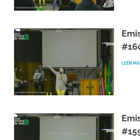
Emis
#16
LEER MÁ
Emis
#15