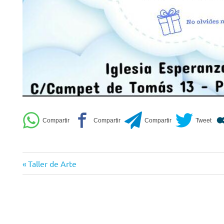
Entrada
Navegación
Taller de Arte
anterior:
de
entradas