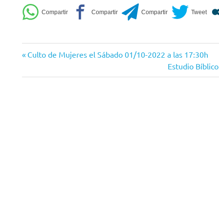
Entrada
Navegación
Culto de Mujeres el Sábado 01/10-2022 a las 17:30h
anterior:
Siguiente
Estudio Bíblic
de
entrada:
entradas