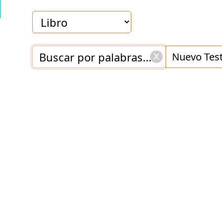
car
x