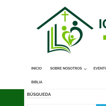
Esperanza
INICIO
SOBRE NOSOTROS
EVENT
de
Saltar
BIBLIA
al
Vida
contenido
BÚSQUEDA
Valencia