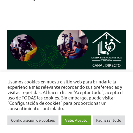
Clic
aquí
para
"Re-Trasmisiones 24h" <-------> "Emisión
Usamos cookies en nuestro sitio web para brindarle la
en Directo:"
Domingo a las 11:30h.
experiencia más relevante recordando sus preferencias y
visitas repetidas. Al hacer clic en "Aceptar todo", acepta el
uso de TODAS las cookies. Sin embargo, puede visitar
"Configuración de cookies" para proporcionar un
consentimiento controlado.
Configuración de cookies
Vale. Acepto
Rechazar todo
Tema para WordPress: Poseidon de ThemeZee.