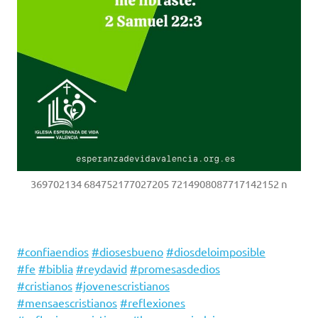
369702134 684752177027205 7214908087717142152 n
#confiaendios
#diosesbueno
#diosdeloimposible
#fe
#biblia
#reydavid
#promesasdedios
#cristianos
#jovenescristianos
#mensaescristianos
#reflexiones