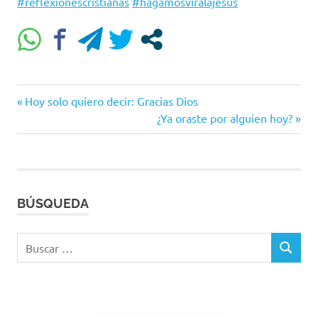
#reflexionescristianas
#hagamosviralajesus
#confiaendios
Entrada
Navegación
Hoy solo quiero decir: Gracias Dios
#diosesbueno
anterior:
Siguiente
¿Ya oraste por alguien hoy?
#diosdeloimposible
de
entrada:
#fe #biblia #reydavid
#promesasdedios
entradas
#cristianos
#jovenescristianos
#mensaescristianos
BÚSQUEDA
#reflexiones
#reflexionescristianas
Buscar:
#hagamosviralajesus
BUSCAR