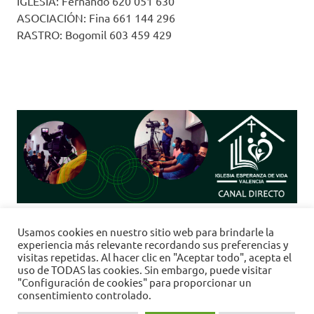
IGLESIA: Fernando 620 051 630
ASOCIACIÓN: Fina 661 144 296
RASTRO: Bogomil 603 459 429
Clic
aquí
para
"Re-Trasmisiones 24h" <-------> "Emisión
Usamos cookies en nuestro sitio web para brindarle la
en Directo:"
Domingo a las 11:30h.
experiencia más relevante recordando sus preferencias y
visitas repetidas. Al hacer clic en "Aceptar todo", acepta el
uso de TODAS las cookies. Sin embargo, puede visitar
"Configuración de cookies" para proporcionar un
consentimiento controlado.