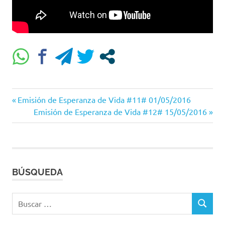
Entrada
Navegación
Emisión de Esperanza de Vida #11# 01/05/2016
anterior:
Siguiente
Emisión de Esperanza de Vida #12# 15/05/2016
de
entrada:
entradas
BÚSQUEDA
Buscar:
BUSCAR