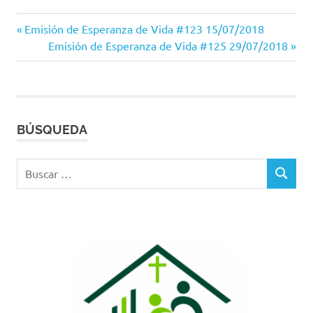
Entrada
Navegación
Emisión de Esperanza de Vida #123 15/07/2018
anterior:
Siguiente
Emisión de Esperanza de Vida #125 29/07/2018
de
entrada:
entradas
BÚSQUEDA
Buscar:
BUSCAR