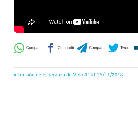
Entrada
Navegación
Emisión de Esperanza de Vida #141 25/11/2018
anterior:
de
entradas