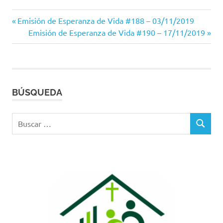
Entrada
Navegación
Emisión de Esperanza de Vida #188 – 03/11/2019
anterior:
Siguiente
Emisión de Esperanza de Vida #190 – 17/11/2019
de
entrada:
entradas
BÚSQUEDA
Buscar:
BUSCAR