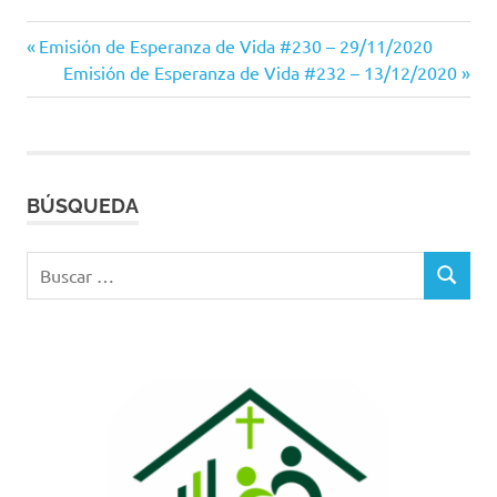
Entrada
Navegación
Emisión de Esperanza de Vida #230 – 29/11/2020
anterior:
Siguiente
Emisión de Esperanza de Vida #232 – 13/12/2020
de
entrada:
entradas
BÚSQUEDA
Buscar:
BUSCAR