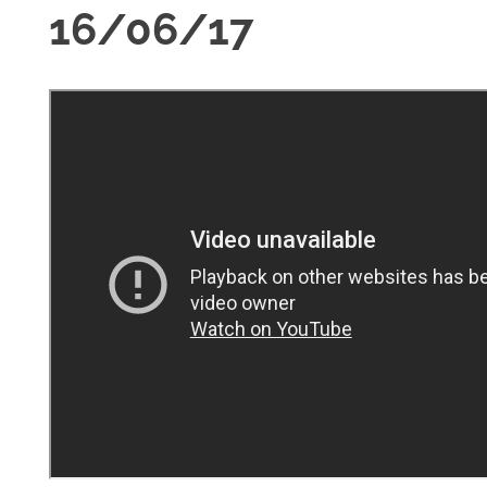
16/06/17
R