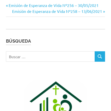
Entrada
Navegación
Emisión de Esperanza de Vida Nº256 – 30/05/2021
anterior:
Siguiente
Emisión de Esperanza de Vida Nº258 – 13/06/2021
de
entrada:
entradas
BÚSQUEDA
Buscar:
BUSCAR