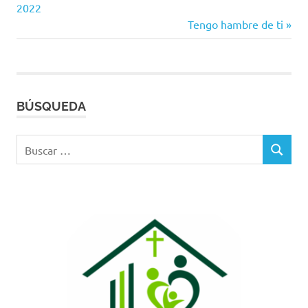
anterior:
2022
de
Siguiente
Tengo hambre de ti
entrada:
entradas
BÚSQUEDA
Buscar:
BUSCAR