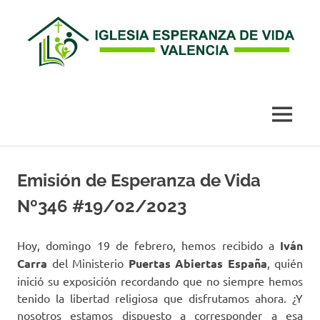
Esperanza
de
MENÚ
Vida
Saltar
al
Emisión de Esperanza de Vida
Valencia
contenido
Nº346 #19/02/2023
Hoy, domingo 19 de febrero, hemos recibido a
Iván
Carra
del Ministerio
Puertas Abiertas España
, quién
inició su exposición recordando que no siempre hemos
tenido la libertad religiosa que disfrutamos ahora. ¿Y
nosotros estamos dispuesto a corresponder a esa