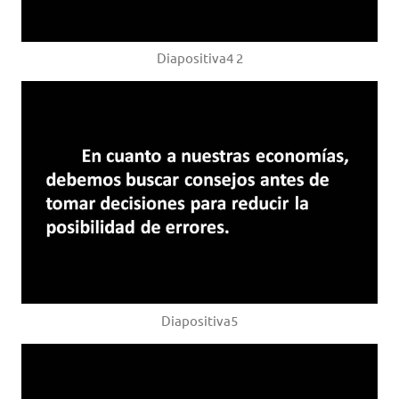
Diapositiva4 2
Diapositiva5