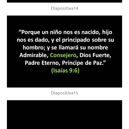
Diapositiva14
Diapositiva15