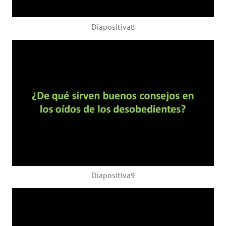
Diapositiva8
Diapositiva9