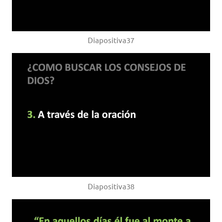
Diapositiva37
Diapositiva38