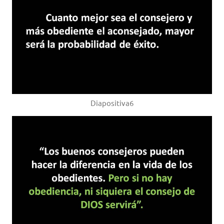
Diapositiva6