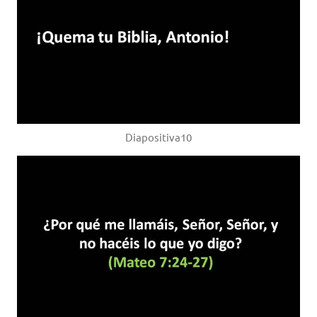
Diapositiva10