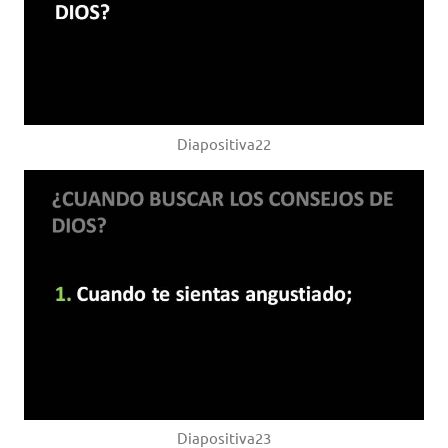
Diapositiva22
Diapositiva23