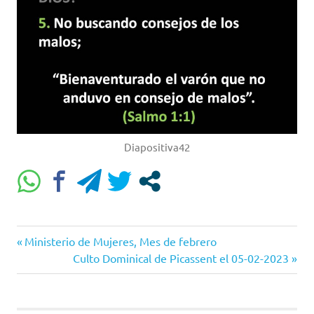
Diapositiva42
Entrada
Navegación
Ministerio de Mujeres, Mes de febrero
anterior:
Siguiente
Culto Dominical de Picassent el 05-02-2023
de
entrada:
entradas