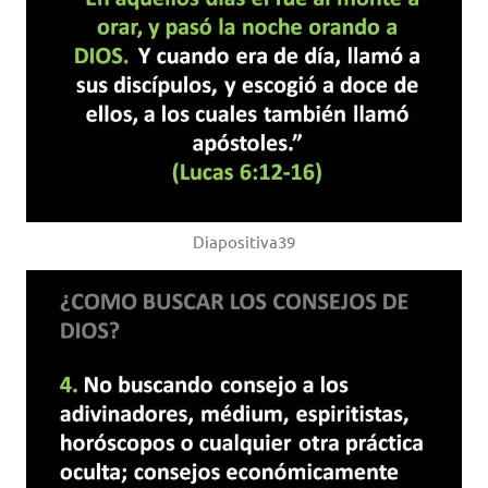
Diapositiva39