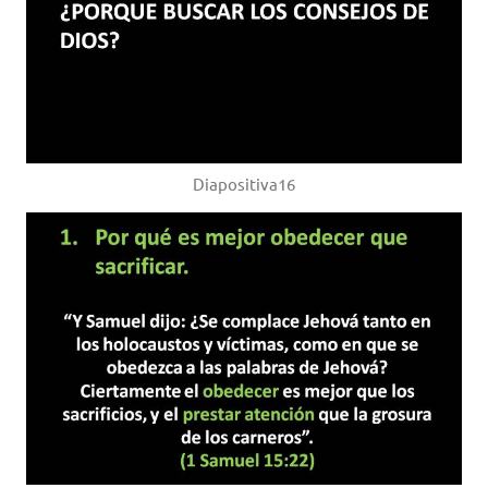
Diapositiva16