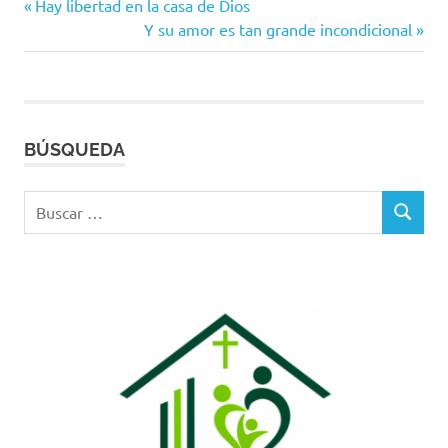
Entrada
Navegación
Hay libertad en la casa de Dios
anterior:
Siguiente
Y su amor es tan grande incondicional
de
entrada:
entradas
BÚSQUEDA
Buscar:
BUSCAR