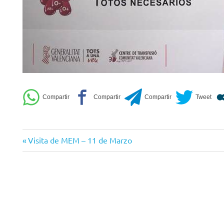
Entrada
Navegación
Visita de MEM – 11 de Marzo
anterior:
de
entradas