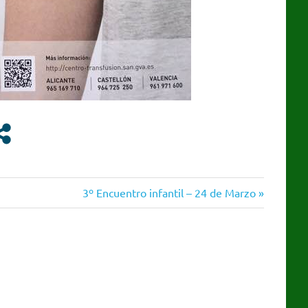
Siguiente
3º Encuentro infantil – 24 de Marzo
entrada: