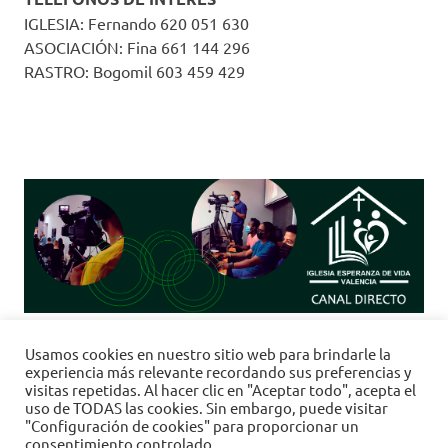
IGLESIA: Fernando 620 051 630
ASOCIACIÓN: Fina 661 144 296
RASTRO: Bogomil 603 459 429
Clic
aquí
para
"Re-Trasmisiones 24h" <-------> "Emisión
Usamos cookies en nuestro sitio web para brindarle la
en Directo:"
Domingo a las 11:30h.
experiencia más relevante recordando sus preferencias y
visitas repetidas. Al hacer clic en "Aceptar todo", acepta el
uso de TODAS las cookies. Sin embargo, puede visitar
"Configuración de cookies" para proporcionar un
consentimiento controlado.