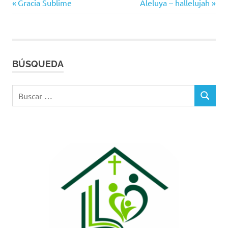
Entrada
Siguiente
Navegación
Gracia Sublime
Aleluya – hallelujah
anterior:
entrada:
de
entradas
BÚSQUEDA
Buscar:
BUSCAR