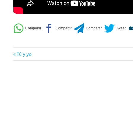
Entrada
Navegación
Tú y yo
anterior:
de
entradas