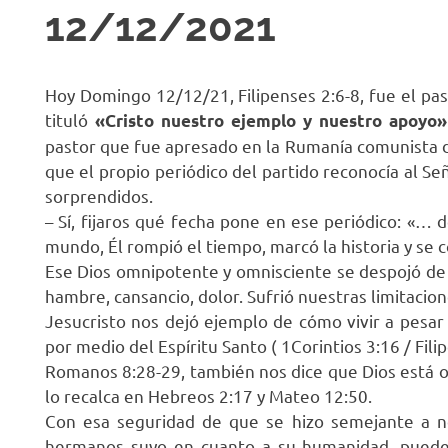
12/12/2021
R
Hoy Domingo 12/12/21, Filipenses 2:6-8, fue el pas
tituló
«Cristo nuestro ejemplo y nuestro apoyo»
pastor que fue apresado en la Rumanía comunista de
que el propio periódico del partido reconocía al S
sorprendidos.
– Sí, fijaros qué fecha pone en ese periódico: «… 
mundo, Él rompió el tiempo, marcó la historia y se
Ese Dios omnipotente y omnisciente se despojó d
hambre, cansancio, dolor. Sufrió nuestras limitaci
Jesucristo nos dejó ejemplo de cómo vivir a pesa
por medio del Espíritu Santo ( 1Corintios 3:16 / Fili
Romanos 8:28-29, también nos dice que Dios está 
lo recalca en Hebreos 2:17 y Mateo 12:50.
Con esa seguridad de que se hizo semejante a no
hermanos suyo en cuanto a su humanidad, puede