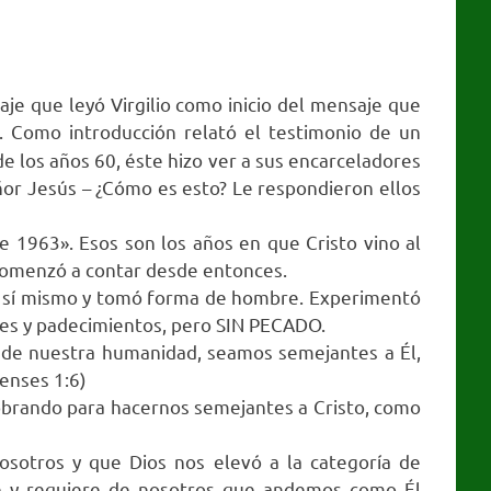
aje que leyó Virgilio como inicio del mensaje que
. Como introducción relató el testimonio de un
 los años 60, éste hizo ver a sus encarceladores
eñor Jesús – ¿Cómo es esto? Le respondieron ellos
de 1963». Esos son los años en que Cristo vino al
 comenzó a contar desde entonces.
e sí mismo y tomó forma de hombre. Experimentó
ones y padecimientos, pero SIN PECADO.
r de nuestra humanidad, seamos semejantes a Él,
penses 1:6)
obrando para hacernos semejantes a Cristo, como
sotros y que Dios nos elevó a la categoría de
 y requiere de nosotros que andemos como Él