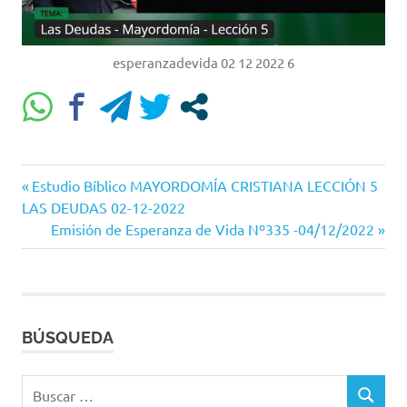
esperanzadevida 02 12 2022 6
Entrada
Navegación
Estudio Bíblico MAYORDOMÍA CRISTIANA LECCIÓN 5
anterior:
LAS DEUDAS 02-12-2022
de
Siguiente
Emisión de Esperanza de Vida Nº335 -04/12/2022
entrada:
entradas
BÚSQUEDA
Buscar:
BUSCAR