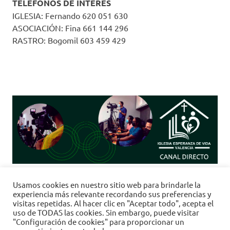
TELÉFONOS DE INTERÉS
IGLESIA: Fernando 620 051 630
ASOCIACIÓN: Fina 661 144 296
RASTRO: Bogomil 603 459 429
Clic
aquí
para
"Re-Trasmisiones 24h" <-------> "Emisión
Usamos cookies en nuestro sitio web para brindarle la
en Directo:"
Domingo a las 11:30h.
experiencia más relevante recordando sus preferencias y
visitas repetidas. Al hacer clic en "Aceptar todo", acepta el
uso de TODAS las cookies. Sin embargo, puede visitar
"Configuración de cookies" para proporcionar un