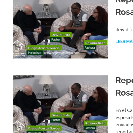
Rosa
deivid 
LEER MÁ
Repo
Rosa
En el Ca
esposa R
enviados
reportaj