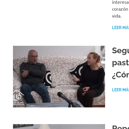
interesa
corazón 
vida.
LEER MÁ
Segu
past
¿Cóm
LEER MÁ
Repo