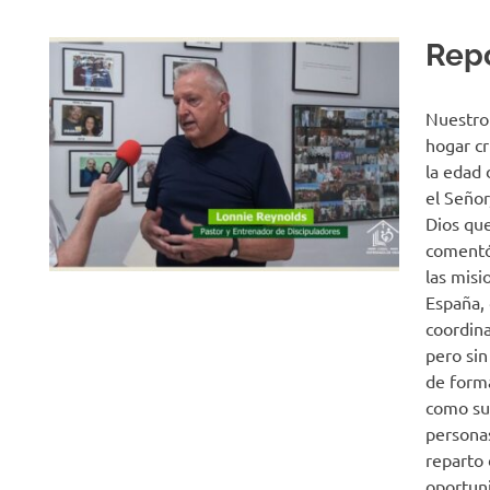
Repo
Nuestro 
hogar cr
la edad 
el Señor
Dios que
comentó
las misi
España,
coordina
pero sin
de forma
como su 
persona
reparto
oportuni