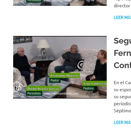
director
LEER MÁ
Segu
Fern
Cont
En el C
su espo
su segun
periodis
Séptimo
LEER MÁ