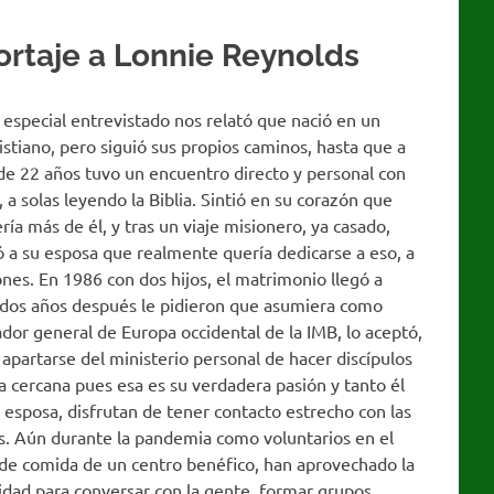
rtaje a Lonnie Reynolds
especial entrevistado nos relató que nació en un
istiano, pero siguió sus propios caminos, hasta que a
de 22 años tuvo un encuentro directo y personal con
, a solas leyendo la Biblia. Sintió en su corazón que
ría más de él, y tras un viaje misionero, ya casado,
 a su esposa que realmente quería dedicarse a eso, a
ones. En 1986 con dos hijos, el matrimonio llegó a
 dos años después le pidieron que asumiera como
dor general de Europa occidental de la IMB, lo aceptó,
 apartarse del ministerio personal de hacer discípulos
 cercana pues esa es su verdadera pasión y tanto él
esposa, disfrutan de tener contacto estrecho con las
s. Aún durante la pandemia como voluntarios en el
 de comida de un centro benéfico, han aprovechado la
dad para conversar con la gente, formar grupos,