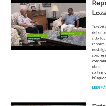
Repo
R
Loz
Tras 28 
del entr
sido tod
reporta
nostalg
sorpresa
constant
obra. In
su Franc
búsqueda
LEER MÁ