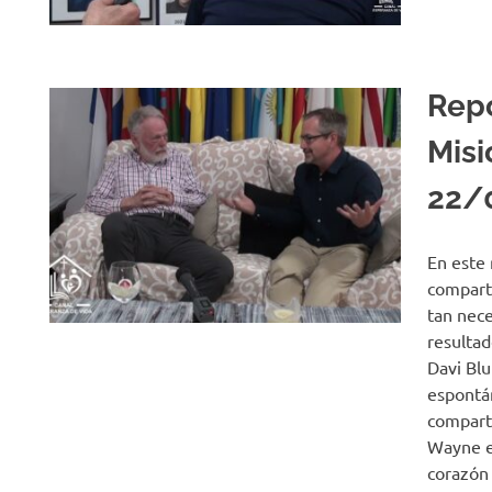
Repo
Mis
22/
En este 
comparti
tan nece
resultad
Davi Blu
espontá
comparti
Wayne en
corazón 