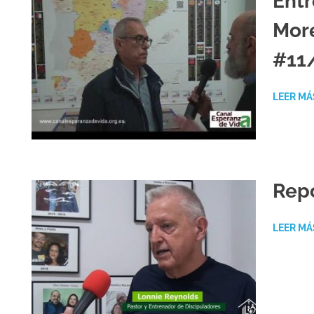
Entr
Mor
#11
LEER MÁ
Repo
LEER MÁ