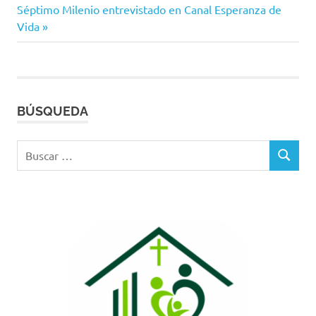
Siguiente
anterior:
Séptimo Milenio entrevistado en Canal Esperanza de
de
entrada:
Vida
entradas
BÚSQUEDA
Buscar:
BUSCAR